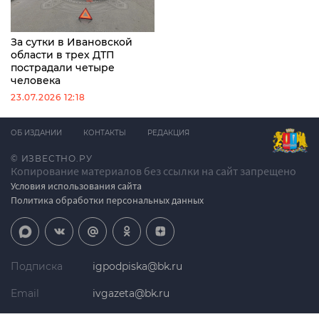
За сутки в Ивановской
области в трех ДТП
пострадали четыре
человека
23.07.2026 12:18
ОБ ИЗДАНИИ
КОНТАКТЫ
РЕДАКЦИЯ
© ИЗВЕСТНО.РУ
Копирование материалов без ссылки на сайт запрещено
Условия использования сайта
Политика обработки персональных данных
Подписка
igpodpiska@bk.ru
Email
ivgazeta@bk.ru