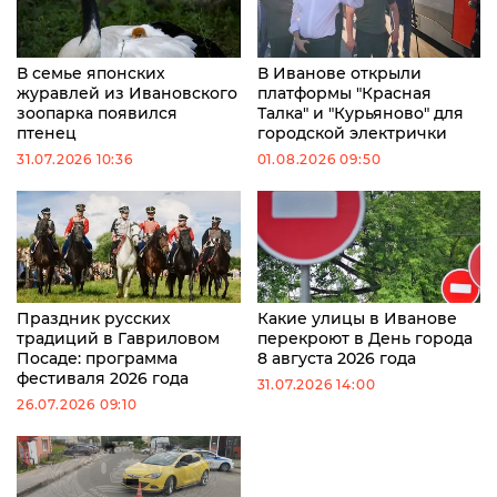
В семье японских
В Иванове открыли
журавлей из Ивановского
платформы "Красная
зоопарка появился
Талка" и "Курьяново" для
птенец
городской электрички
31.07.2026 10:36
01.08.2026 09:50
Праздник русских
Какие улицы в Иванове
традиций в Гавриловом
перекроют в День города
Посаде: программа
8 августа 2026 года
фестиваля 2026 года
31.07.2026 14:00
26.07.2026 09:10