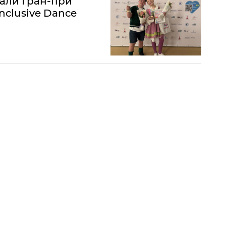
али Гран-при
clusive Dance