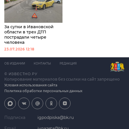
За сутки в Ивановской
области в трех ДТП
пострадали четыре
человека
23.07.2026 12:18
ОБ ИЗДАНИИ
КОНТАКТЫ
РЕДАКЦИЯ
© ИЗВЕСТНО.РУ
Копирование материалов без ссылки на сайт запрещено
Условия использования сайта
Политика обработки персональных данных
Подписка
igpodpiska@bk.ru
Email
ivgazeta@bk.ru