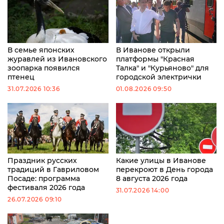
В семье японских
В Иванове открыли
журавлей из Ивановского
платформы "Красная
зоопарка появился
Талка" и "Курьяново" для
птенец
городской электрички
31.07.2026 10:36
01.08.2026 09:50
Праздник русских
Какие улицы в Иванове
традиций в Гавриловом
перекроют в День города
Посаде: программа
8 августа 2026 года
фестиваля 2026 года
31.07.2026 14:00
26.07.2026 09:10