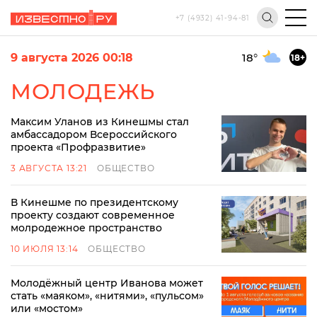
+7 (4932) 41-94-81
9 августа 2026 00:18
18
°
18+
МОЛОДЕЖЬ
Максим Уланов из Кинешмы стал
амбассадором Всероссийского
проекта «Профразвитие»
3 АВГУСТА 13:21
ОБЩЕСТВО
В Кинешме по президентскому
проекту создают современное
молродежное пространство
10 ИЮЛЯ 13:14
ОБЩЕСТВО
Молодёжный центр Иванова может
стать «маяком», «нитями», «пульсом»
или «мостом»