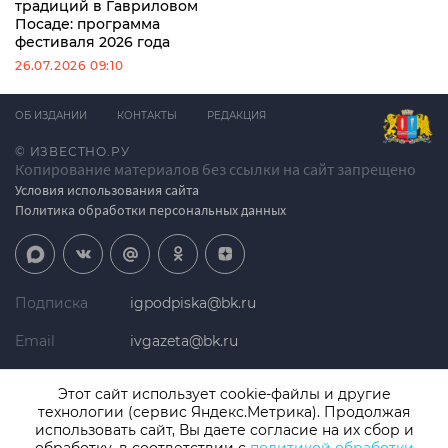
традиций в Гавриловом
Посаде: программа
фестиваля 2026 года
26.07.2026 09:10
ОБ ИЗДАНИИ
КОНТАКТЫ
РЕДАКЦИЯ
© ИЗВЕСТНО.РУ
Копирование материалов без ссылки на сайт запрещено
Условия использования сайта
Политика обработки персональных данных
Подписка
igpodpiska@bk.ru
Email
ivgazeta@bk.ru
Реклама
igreklama@bk.ru
Этот сайт использует cookie-файлы и другие
технологии (сервис Яндекс.Метрика). Продолжая
Телефон
+7 (4932) 41-94-81
использовать сайт, Вы даете согласие на их сбор и