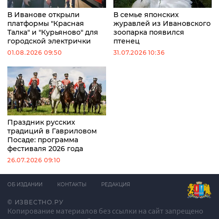
В Иванове открыли
В семье японских
платформы "Красная
журавлей из Ивановского
Талка" и "Курьяново" для
зоопарка появился
городской электрички
птенец
01.08.2026 09:50
31.07.2026 10:36
Праздник русских
традиций в Гавриловом
Посаде: программа
фестиваля 2026 года
26.07.2026 09:10
ОБ ИЗДАНИИ
КОНТАКТЫ
РЕДАКЦИЯ
© ИЗВЕСТНО.РУ
Копирование материалов без ссылки на сайт запрещено