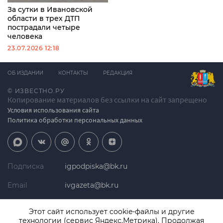
За сутки в Ивановской
области в трех ДТП
пострадали четыре
человека
23.07.2026 12:18
ОБ ИЗДАНИИ
КОНТАКТЫ
РЕДАКЦИЯ
© ИЗВЕСТНО.РУ
Копирование материалов без ссылки на сайт запрещено
Условия использования сайта
Политика обработки персональных данных
Подписка
igpodpiska@bk.ru
Email
ivgazeta@bk.ru
Реклама
igreklama@bk.ru
Этот сайт использует cookie-файлы и другие
технологии (сервис Яндекс.Метрика). Продолжая