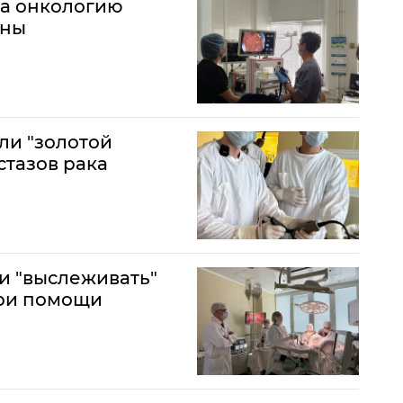
а онкологию
аны
ли "золотой
стазов рака
и "выслеживать"
ри помощи