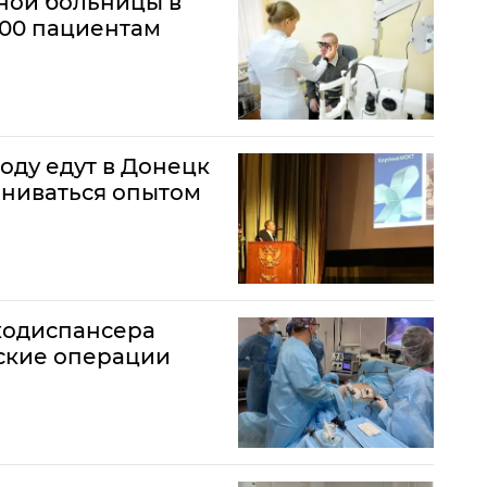
ной больницы в
500 пациентам
году едут в Донецк
ениваться опытом
кодиспансера
ские операции