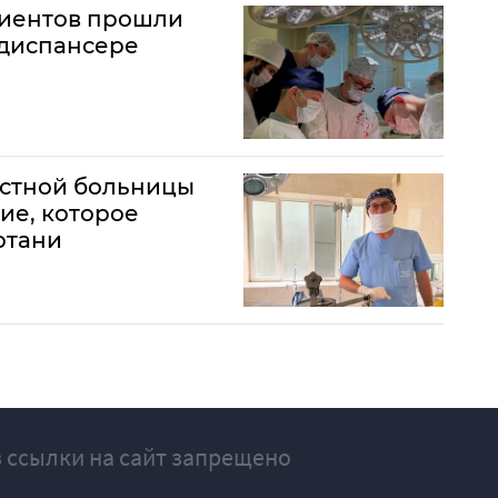
ациентов прошли
одиспансере
астной больницы
ие, которое
ртани
 ссылки на сайт запрещено