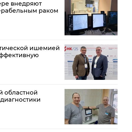
ере внедряют
перабельным раком
итической ишемией
 эффективную
й областной
 диагностики