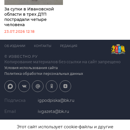
За сутки в Ивановской
области в трех ДТП
пострадали четыре
человека
23.07.2026 12:18
ОБ ИЗДАНИИ
КОНТАКТЫ
РЕДАКЦИЯ
© ИЗВЕСТНО.РУ
Копирование материалов без ссылки на сайт запрещено
Условия использования сайта
Политика обработки персональных данных
Подписка
igpodpiska@bk.ru
Email
ivgazeta@bk.ru
Реклама
igreklama@bk.ru
Этот сайт использует cookie-файлы и другие