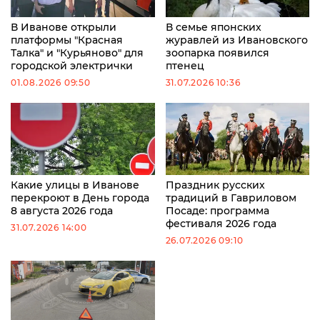
В Иванове открыли
В семье японских
платформы "Красная
журавлей из Ивановского
Талка" и "Курьяново" для
зоопарка появился
городской электрички
птенец
01.08.2026 09:50
31.07.2026 10:36
Какие улицы в Иванове
Праздник русских
перекроют в День города
традиций в Гавриловом
8 августа 2026 года
Посаде: программа
фестиваля 2026 года
31.07.2026 14:00
26.07.2026 09:10