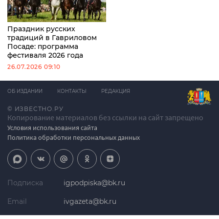
Праздник русских
традиций в Гавриловом
Посаде: программа
фестиваля 2026 года
26.07.2026 09:10
ОБ ИЗДАНИИ
КОНТАКТЫ
РЕДАКЦИЯ
© ИЗВЕСТНО.РУ
Копирование материалов без ссылки на сайт запрещено
Условия использования сайта
Политика обработки персональных данных
Подписка
igpodpiska@bk.ru
Email
ivgazeta@bk.ru