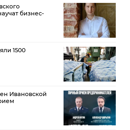
вского
научат бизнес-
яли 1500
мен Ивановской
прием