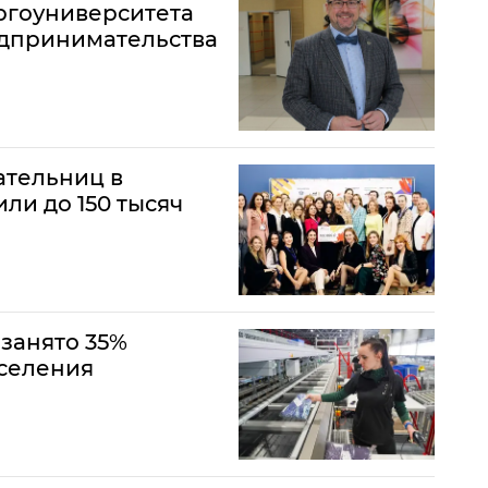
ргоуниверситета
едпринимательства
ательниц в
ли до 150 тысяч
занято 35%
аселения