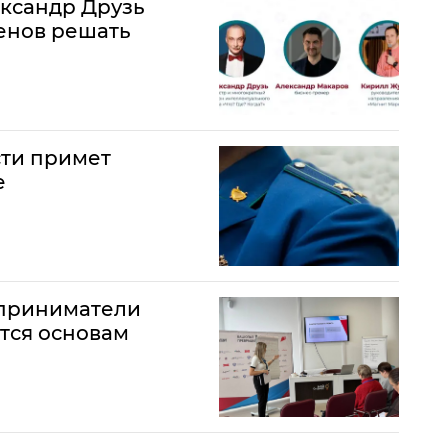
ександр Друзь
енов решать
сти примет
е
дприниматели
тся основам