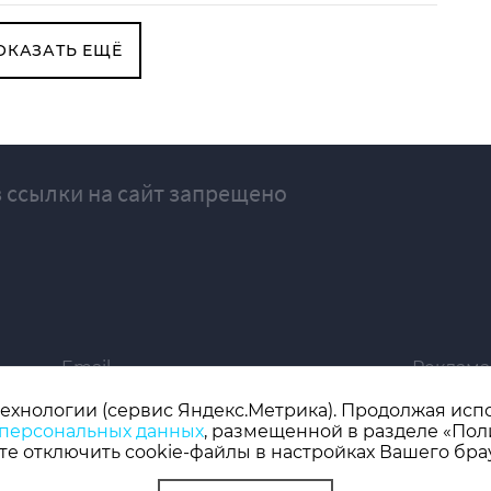
ОКАЗАТЬ ЕЩЁ
 ссылки на сайт запрещено
Email
Реклама
ivgazeta@bk.ru
igrekla
технологии (сервис Яндекс.Метрика). Продолжая испол
 персональных данных
, размещенной в разделе «Пол
019 серия ЭЛ № ФС 77 - 77192, зарегистрировано Роскомнадзором
е отключить cookie-файлы в настройках Вашего бра
 редактор: Кузьмичев А.Е.