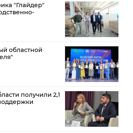
ика "Глайдер"
одственно-
ый областной
еля"
ласти получили 2,1
поддержки