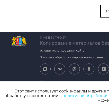
П
© ИЗВЕСТНО.РУ
Копирование материалов без
Условия использования сайта
Политика обработки персональных данных
Подписка
igpodpiska@bk.ru
Этот сайт использует cookie-файлы и другие 
обработку, в соответствии с
политикой обработки
СМИ: Izvestno.ru. Реестровая запись 08.11.2
может
Учредитель: БУ «Ивановские газеты». Главный