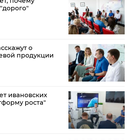
ет, почему
 "дорого"
сскажут о
щевой продукции
ает ивановских
тформу роста"