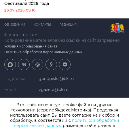
фестиваля 2026 года
26.07.2026 09:10
ОБ ИЗДАНИИ
КОНТАКТЫ
РЕДАКЦИЯ
© ИЗВЕСТНО.РУ
Копирование материалов без ссылки на сайт запрещено
Условия использования сайта
Политика обработки персональных данных
Подписка
igpodpiska@bk.ru
Email
ivgazeta@bk.ru
Реклама
igreklama@bk.ru
Этот сайт использует cookie-файлы и другие
технологии (сервис Яндекс.Метрика). Продолжая
Телефон
+7 (4932) 41-94-81
использовать сайт, Вы даете согласие на их сбор и
обработку, в соответствии с
политикой обработки
персональных данных
, размещенной в разделе