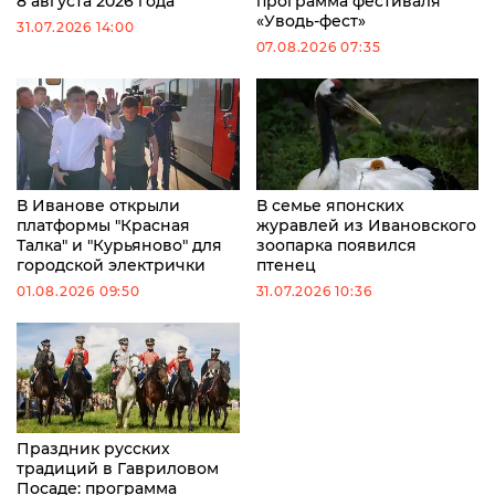
8 августа 2026 года
программа фестиваля
«Уводь-фест»
31.07.2026 14:00
07.08.2026 07:35
В Иванове открыли
В семье японских
платформы "Красная
журавлей из Ивановского
Талка" и "Курьяново" для
зоопарка появился
городской электрички
птенец
01.08.2026 09:50
31.07.2026 10:36
Праздник русских
традиций в Гавриловом
Посаде: программа