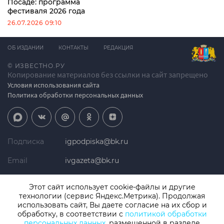
Посаде: программа
фестиваля 2026 года
26.07.2026 09:10
ОБ ИЗДАНИИ
КОНТАКТЫ
РЕДАКЦИЯ
© ИЗВЕСТНО.РУ
Копирование материалов без ссылки на сайт запрещено
Условия использования сайта
Политика обработки персональных данных
Подписка
igpodpiska@bk.ru
Email
ivgazeta@bk.ru
Реклама
igreklama@bk.ru
Этот сайт использует cookie-файлы и другие
технологии (сервис Яндекс.Метрика). Продолжая
Телефон
+7 (4932) 41-94-81
использовать сайт, Вы даете согласие на их сбор и
обработку, в соответствии с
политикой обработки
персональных данных
, размещенной в разделе