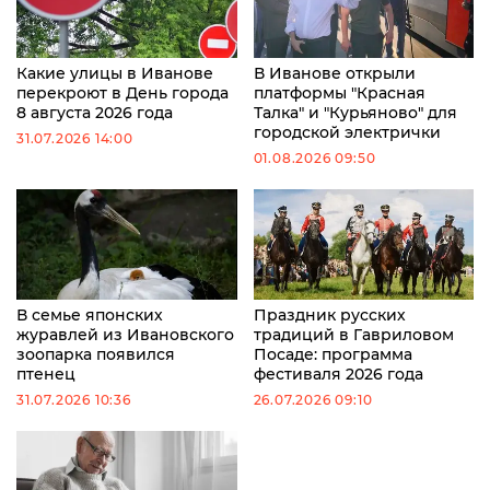
Какие улицы в Иванове
В Иванове открыли
перекроют в День города
платформы "Красная
8 августа 2026 года
Талка" и "Курьяново" для
городской электрички
31.07.2026 14:00
01.08.2026 09:50
В семье японских
Праздник русских
журавлей из Ивановского
традиций в Гавриловом
зоопарка появился
Посаде: программа
птенец
фестиваля 2026 года
31.07.2026 10:36
26.07.2026 09:10