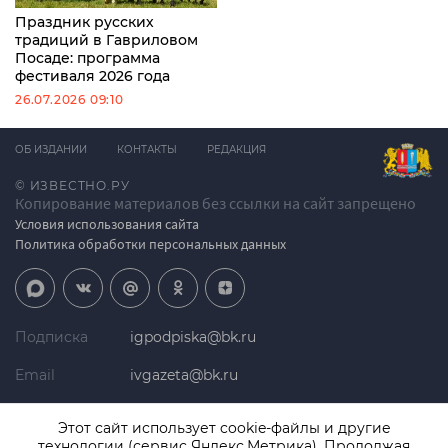
Праздник русских
традиций в Гавриловом
Посаде: программа
фестиваля 2026 года
26.07.2026 09:10
ОБ ИЗДАНИИ
КОНТАКТЫ
РЕДАКЦИЯ
© ИЗВЕСТНО.РУ
Копирование материалов без ссылки на сайт запрещено
Условия использования сайта
Политика обработки персональных данных
Подписка
igpodpiska@bk.ru
Email
ivgazeta@bk.ru
Реклама
igreklama@bk.ru
Этот сайт использует cookie-файлы и другие
технологии (сервис Яндекс.Метрика). Продолжая