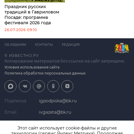
Праздник русских
традиций в Гавриловом
Посаде: программа
фестиваля 2026 года
26.07.2026 09:10
ОБ ИЗДАНИИ
КОНТАКТЫ
РЕДАКЦИЯ
© ИЗВЕСТНО.РУ
Копирование материалов без ссылки на сайт запрещено
Условия использования сайта
Политика обработки персональных данных
Подписка
igpodpiska@bk.ru
Email
ivgazeta@bk.ru
Реклама
igreklama@bk.ru
Этот сайт использует cookie-файлы и другие
технологии (сервис Яндекс.Метрика). Продолжая