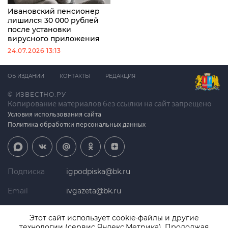
Ивановский пенсионер
лишился 30 000 рублей
после установки
вирусного приложения
24.07.2026 13:13
ОБ ИЗДАНИИ
КОНТАКТЫ
РЕДАКЦИЯ
© ИЗВЕСТНО.РУ
Копирование материалов без ссылки на сайт запрещено
Условия использования сайта
Политика обработки персональных данных
Подписка
igpodpiska@bk.ru
Email
ivgazeta@bk.ru
Реклама
igreklama@bk.ru
Этот сайт использует cookie-файлы и другие
технологии (сервис Яндекс.Метрика). Продолжая