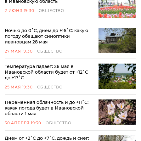
в Ивановскую область
2 ИЮНЯ 19:30
ОБЩЕСТВО
Ночью до 0˚С, днем до +16˚С: какую
погоду обещают синоптики
ивановцам 28 мая
27 МАЯ 19:30
ОБЩЕСТВО
Температура падает: 26 мая в
Ивановской области будет от +12˚С
до +17˚С
25 МАЯ 19:30
ОБЩЕСТВО
Переменная облачность и до +11˚С:
какая погода будет в Ивановской
области 1 мая
30 АПРЕЛЯ 19:30
ОБЩЕСТВО
Днем от +2˚С до +7˚С, дождь и снег: