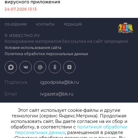
вирусного приложения
24.07.2026 13:13
ОБ ИЗДАНИИ
КОНТАКТЫ
РЕДАКЦИЯ
© ИЗВЕСТНО.РУ
Копирование материалов без ссылки на сайт запрещено
Условия использования сайта
Политика обработки персональных данных
Подписка
igpodpiska@bk.ru
Email
ivgazeta@bk.ru
Реклама
igreklama@bk.ru
Этот сайт использует cookie-файлы и другие
технологии (сервис Яндекс.Метрика). Продолжая
Телефон
+7 (4932) 41-94-81
использовать сайт, Вы даете согласие на их сбор и
обработку, в соответствии с
политикой обработки
персональных данных
, размещенной в разделе
СМИ: Izvestno.ru. Реестровая запись 08.11.2019 серия ЭЛ № ФС 77 -