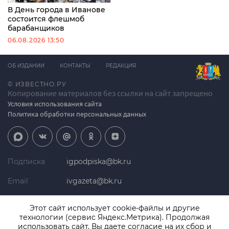
В День города в Иванове
состоится флешмоб
барабанщиков
06.08.2026 13:50
ОБ ИЗДАНИИ
КОНТАКТЫ
РЕДАКЦИЯ
© ИЗВЕСТНО.РУ
Копирование материалов без ссылки на сайт запрещено
Условия использования сайта
Политика обработки персональных данных
Подписка
igpodpiska@bk.ru
Email
ivgazeta@bk.ru
Реклама
igreklama@bk.ru
Этот сайт использует cookie-файлы и другие
технологии (сервис Яндекс.Метрика). Продолжая
Телефон
+7 (4932) 41-94-81
использовать сайт, Вы даете согласие на их сбор и