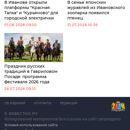
В Иванове открыли
В семье японских
платформы "Красная
журавлей из Ивановского
Талка" и "Курьяново" для
зоопарка появился
городской электрички
птенец
01.08.2026 09:50
31.07.2026 10:36
Праздник русских
традиций в Гавриловом
Посаде: программа
фестиваля 2026 года
26.07.2026 09:10
ОБ ИЗДАНИИ
КОНТАКТЫ
РЕДАКЦИЯ
© ИЗВЕСТНО.РУ
Копирование материалов без ссылки на сайт запрещено
Условия использования сайта