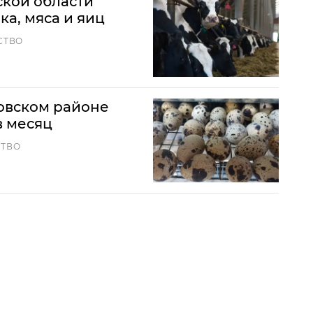
ской области
а, мяса и яиц
СТВО
овском районе
в месяц
СТВО