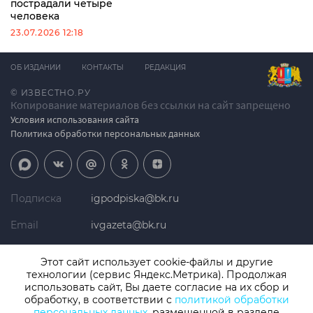
пострадали четыре
человека
23.07.2026 12:18
ОБ ИЗДАНИИ
КОНТАКТЫ
РЕДАКЦИЯ
© ИЗВЕСТНО.РУ
Копирование материалов без ссылки на сайт запрещено
Условия использования сайта
Политика обработки персональных данных
Подписка
igpodpiska@bk.ru
Email
ivgazeta@bk.ru
Реклама
igreklama@bk.ru
Этот сайт использует cookie-файлы и другие
технологии (сервис Яндекс.Метрика). Продолжая
Телефон
+7 (4932) 41-94-81
использовать сайт, Вы даете согласие на их сбор и
обработку, в соответствии с
политикой обработки
персональных данных
, размещенной в разделе