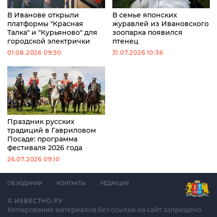
В Иванове открыли
В семье японских
платформы "Красная
журавлей из Ивановского
Талка" и "Курьяново" для
зоопарка появился
городской электрички
птенец
01.08.2026 09:50
31.07.2026 10:36
Праздник русских
традиций в Гавриловом
Посаде: программа
фестиваля 2026 года
26.07.2026 09:10
ОБ ИЗДАНИИ
КОНТАКТЫ
РЕДАКЦИЯ
© ИЗВЕСТНО.РУ
Копирование материалов без ссылки на сайт запрещено