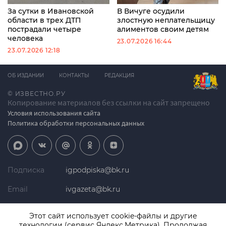
За сутки в Ивановской
В Вичуге осудили
области в трех ДТП
злостную неплательщицу
пострадали четыре
алиментов своим детям
человека
23.07.2026 16:44
23.07.2026 12:18
ОБ ИЗДАНИИ
КОНТАКТЫ
РЕДАКЦИЯ
© ИЗВЕСТНО.РУ
Копирование материалов без ссылки на сайт запрещено
Условия использования сайта
Политика обработки персональных данных
Подписка
igpodpiska@bk.ru
Email
ivgazeta@bk.ru
Реклама
igreklama@bk.ru
Этот сайт использует cookie-файлы и другие
технологии (сервис Яндекс.Метрика). Продолжая