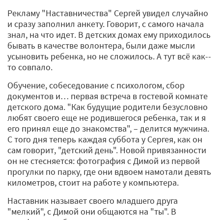
Рекламу "Наставничества" Сергей увидел случайно
и сразу заполнил анкету. Говорит, с самого начала
знал, на что идет. В детских домах ему приходилось
бывать в качестве волонтера, были даже мысли
усыновить ребенка, но не сложилось. А тут всё как-­
то совпало.
Обучение, собеседование с психологом, сбор
документов и… первая встреча в гостевой комнате
детского дома. "Как будущие родители безусловно
любят своего еще не родившегося ребенка, так и я
его принял еще до знакомства", – делится мужчина.
С того дня теперь каждая суббота у Сергея, как он
сам говорит, "детский день". Новой привязанности
он не стесняется: фотография с Димой из первой
прогулки по парку, где они вдвоем намотали девять
километров, стоит на работе у компьютера.
Наставник называет своего младшего друга
"мелкий", с Димой они общаются на "ты". В