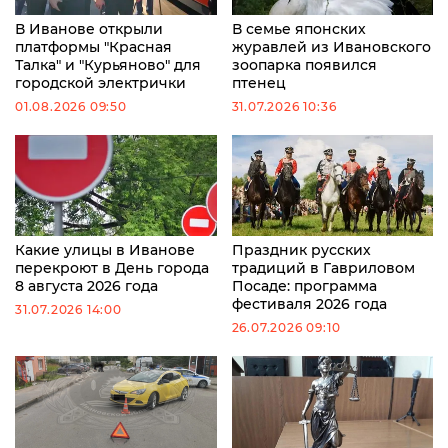
В Иванове открыли
В семье японских
платформы "Красная
журавлей из Ивановского
Талка" и "Курьяново" для
зоопарка появился
городской электрички
птенец
01.08.2026 09:50
31.07.2026 10:36
Какие улицы в Иванове
Праздник русских
перекроют в День города
традиций в Гавриловом
8 августа 2026 года
Посаде: программа
фестиваля 2026 года
31.07.2026 14:00
26.07.2026 09:10