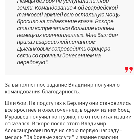
Немцы без боя не уступали ни пяди
земли. Командование 4-ой гвардейской
танковой армией всю остальную мощь
бросило на подавление врага. Вскоре
стали встречаться большие колоны
немецких военнопленных. Мне был дан
приказ гвардии лейтенантом
Цыганковым сопроводить офицера
связи со срочным донесением на
передовую".
За выполненное задание Владимир получил от
командования благодарность.
Шли бои. На подступах к Берлину они становились
все яростнее и ожесточеннее, в одном из них боец
Муравьев получил контузию, но от госпитализации
отказался. Вскоре после этого Владимир
Александрович получил свою первую награду -
медаль "За боевые заслуги" и звание гвардии