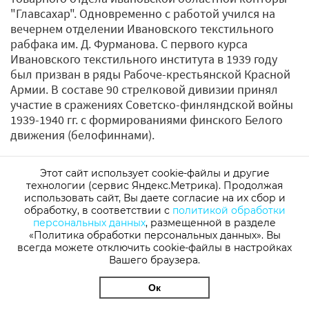
"Главсахар". Одновременно с работой учился на
вечернем отделении Ивановского текстильного
рабфака им. Д. Фурманова. С первого курса
Ивановского текстильного института в 1939 году
был призван в ряды Рабоче-крестьянской Красной
Армии. В составе 90 стрелковой дивизии принял
участие в сражениях Советско-финляндской войны
1939-1940 гг. с формированиями финского Белого
движения (белофиннами).
После выздоровления от ранения, полученном в
Этот сайт использует cookie-файлы и другие
феврале 1940 года, продолжил службу в стрелковой
технологии (сервис Яндекс.Метрика). Продолжая
дивизии 15-ой армии, в составе которой летом 1940
использовать сайт, Вы даете согласие на их сбор и
года принял участие в освобождении Эстонии.
обработку, в соответствии с
политикой обработки
После провозглашения Эстонии советской
персональных данных
, размещенной в разделе
республикой, с августа 1940 года служил на границе
«Политика обработки персональных данных». Вы
всегда можете отключить cookie-файлы в настройках
с Германией, в Брестской области.
Вашего браузера.
"Здесь окончил полковую школу и до начала
Ок
Великой Отечественной войны в этой же полковой
школе был командиром отделения в звании