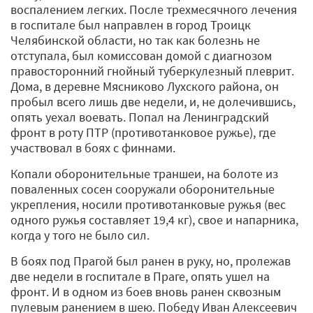
воспалением легких. После трехмесячного лечения
в госпитале был направлен в город Троицк
Челябинской области, но так как болезнь не
отступала, был комиссован домой с диагнозом
правосторонний гнойный туберкулезный плеврит.
Дома, в деревне Мясниково Лухского района, он
пробыл всего лишь две недели, и, не долечившись,
опять уехал воевать. Попал на Ленинградский
фронт в роту ПТР (противотанковое ружье), где
участвовал в боях с финнами.
Копали оборонительные траншеи, на болоте из
поваленных сосен сооружали оборонительные
укрепления, носили противотанковые ружья (вес
одного ружья составляет 19,4 кг), свое и напарника,
когда у того не было сил.
В боях под Прагой был ранен в руку, но, пролежав
две недели в госпитале в Праге, опять ушел на
фронт. И в одном из боев вновь ранен сквозным
пулевым ранением в шею. Победу Иван Алексеевич