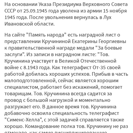
На основании Указа Президиума Верховного Совета
СССР от 25.09.1945 года уволена из армии 15 ноября
1945 года. После увольнения вернулась в Лух
Ивановской области.
На сайте "Память народа" есть наградной лист о
представлении Кручининой Екатерины Георгиевны
к правительственной награде медали "За боевые
заслуги". Из записи в наградном листе: "Тов.
Кручинина участвует в Великой Отечественной
войне с 8.1943 года. Как телеграфист От-35 своей
работой добилась хороших успехов. Прибыв в часть
малоподготовленной, сейчас является хорошим
специалистом, работает без искажений, помогает
товарищам. Тов. Кручинина всегда садится за
провод с большой нагрузкой и моментально
разгружает его. В данное время тов. Кручинина
добавочно освоила специальность телеграфист
"Сименс-Хелла", с этой задачей справляется также
хорошо. Командование полка тов. Кручинину не раз
отмечало, как самую дисциплинированную