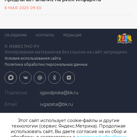
6 МАЯ 2025 09:30
ОБ ИЗДАНИИ
КОНТАКТЫ
РЕДАКЦИЯ
© ИЗВЕСТНО.РУ
Копирование материалов без ссылки на сайт запрещено
Условия использования сайта
Политика обработки персональных данных
Подписка
igpodpiska@bk.ru
Email
ivgazeta@bk.ru
Реклама
igreklama@bk.ru
Этот сайт использует cookie-файлы и другие
технологии (сервис Яндекс.Метрика). Продолжая
Телефон
+7 (4932) 41-94-81
использовать сайт, Вы даете согласие на их сбор и