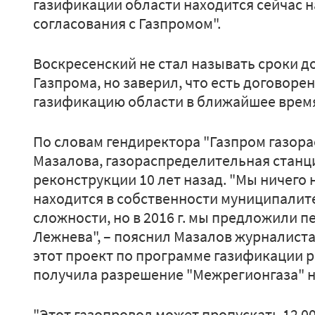
газификации области находится сейчас н
согласования с Газпромом".
Воскресенский не стал называть сроки д
Газпрома, но заверил, что есть договор
газификацию области в ближайшее врем
По словам гендиректора "Газпром газор
Мазалова, газораспределительная станц
реконструкции 10 лет назад. "Мы ничего 
находится в собственности муниципалите
сложности, но в 2016 г. мы предложили п
Лежнева", – пояснил Мазалов журналис
этот проект по программе газификации ре
получила разрешение "Межрегионгаза" на
"Этот газопровод может пропускать 12 000