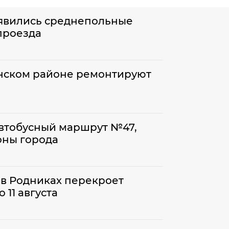
явились среднепольные
проезда
инском районе ремонтируют
втобусный маршрут №47,
оны города
в Родниках перекроет
11 августа