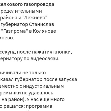
селкового газопровода
спределительными
 района и "Лежнево"
, губернатор Станислав
 "Газпрома" в Колянове
жнево.
 секунд после нажатия кнопки,
ернатору по видеосвязи.
ничивали не только
сказал губернатор после запуска
овместно с индустриальным
еремычки не удавалось
а район). У нас еще много
ро решатся: программа