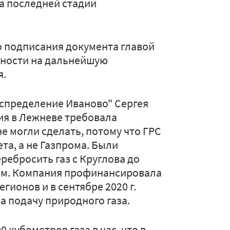
а последней стадии
о подписания документа главой
енности на дальнейшую
я.
аспределение Иваново" Сергея
ия в Лежневе требовала
не могли сделать, потому что ГРС
та, а не Газпрома. Были
еребросить газ с Круглова до
там. Компания профинансировала
гионов и в сентябре 2020 г.
 подачу природного газа.
 кубометров газа в час, что в