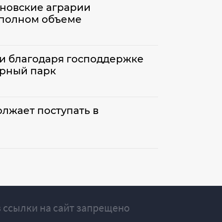
ановские аграрии
 полном объеме
и благодаря господдержке
рный парк
лжает поступать в
 ссылки на сайт запрещено