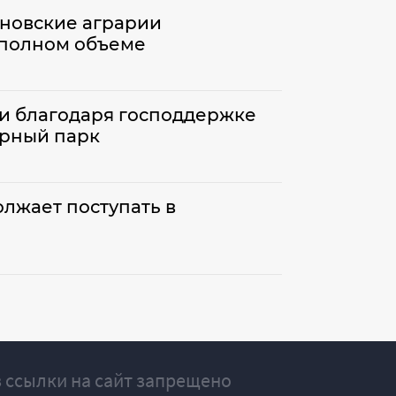
ановские аграрии
 полном объеме
и благодаря господдержке
рный парк
лжает поступать в
 ссылки на сайт запрещено