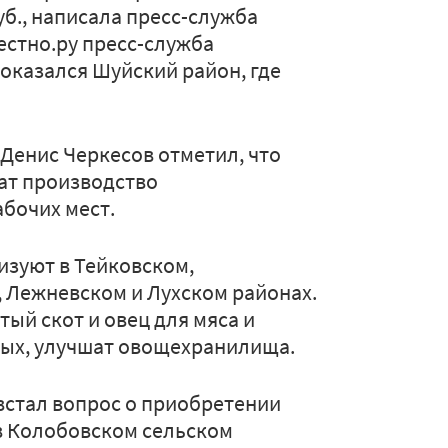
б., написала пресс-служба
естно.ру пресс-служба
 оказался Шуйский район, где
 Денис Черкесов отметил, что
ат производство
абочих мест.
изуют в Тейковском,
 Лежневском и Лухском районах.
ый скот и овец для мяса и
ных, улучшат овощехранилища.
 встал вопрос о приобретении
 в Колобовском сельском