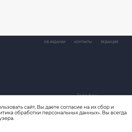
ОБ ИЗДАНИИ
КОНТАКТЫ
РЕДАКЦИЯ
Телефон
ma@bk.ru
+7 (4932) 41-94-81
ьзовать сайт, Вы даете согласие на их сбор и
итика обработки персональных данных». Вы всегда
узера.