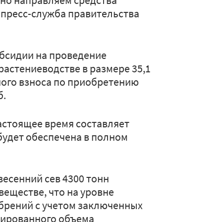
но направляем средства
 пресс-служба правительства
убсидии на проведение
растениеводстве в размере 35,1
ного взноса по приобретению
б.
настоящее время составляет
 будет обеспечена в полном
весенний сев 4300 тонн
еществе, что на уровне
брений с учетом заключенных
нированного объема