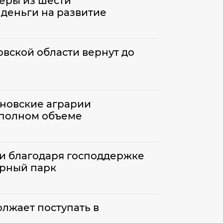
еры из шести
деньги на развитие
вской области вернут до
ановские аграрии
 полном объеме
и благодаря господдержке
рный парк
лжает поступать в