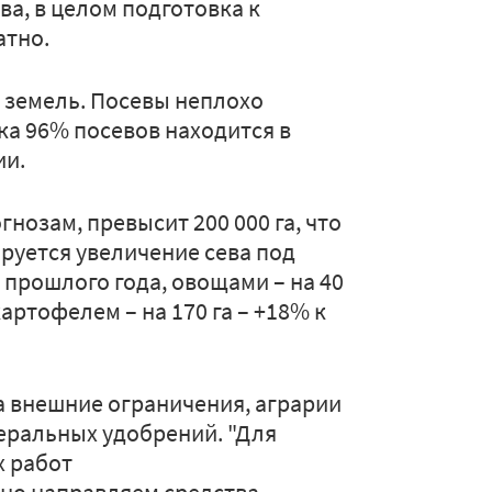
а, в целом подготовка к
атно.
а земель. Посевы неплохо
ка 96% посевов находится в
ии.
гнозам, превысит 200 000 га, что
ируется увеличение сева под
 прошлого года, овощами – на 40
артофелем – на 170 га – +18% к
а внешние ограничения, аграрии
еральных удобрений. "Для
х работ