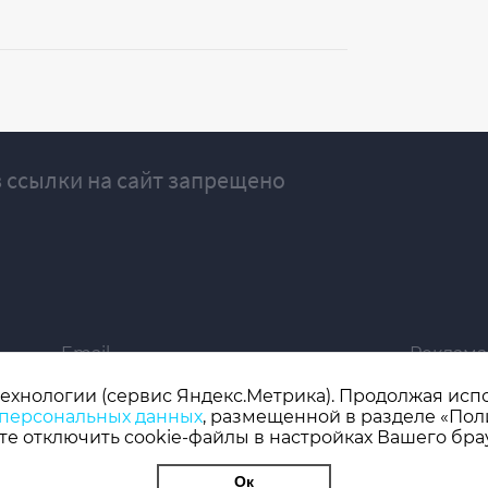
 ссылки на сайт запрещено
Email
Реклама
ivgazeta@bk.ru
igrekla
технологии (сервис Яндекс.Метрика). Продолжая испол
 персональных данных
, размещенной в разделе «Пол
019 серия ЭЛ № ФС 77 - 77192, зарегистрировано Роскомнадзором
е отключить cookie-файлы в настройках Вашего бра
 редактор: Кузьмичев А.Е.
Ок