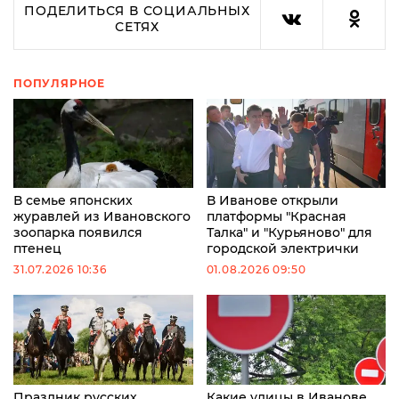
ПОДЕЛИТЬСЯ В СОЦИАЛЬНЫХ
СЕТЯХ
ПОПУЛЯРНОЕ
В семье японских
В Иванове открыли
журавлей из Ивановского
платформы "Красная
зоопарка появился
Талка" и "Курьяново" для
птенец
городской электрички
31.07.2026 10:36
01.08.2026 09:50
Праздник русских
Какие улицы в Иванове