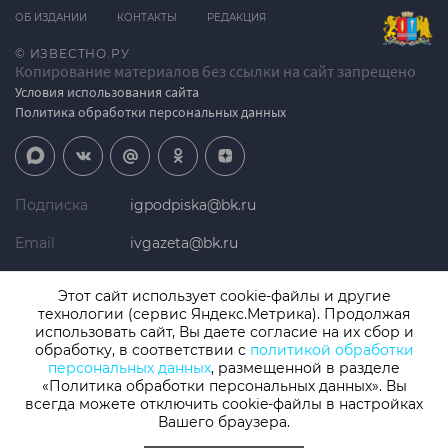
ОБ ИЗДАНИИ
КОНТАКТЫ
РЕДАКЦИЯ
© ИЗВЕСТНО.РУ
Копирование материалов без ссылки на сайт запрещено
Условия использования сайта
Политика обработки персональных данных
Подписка
igpodpiska@bk.ru
Email
ivgazeta@bk.ru
Реклама
igreklama@bk.ru
Этот сайт использует cookie-файлы и другие
технологии (сервис Яндекс.Метрика). Продолжая
Телефон
+7 (4932) 41-94-81
использовать сайт, Вы даете согласие на их сбор и
обработку, в соответствии с
политикой обработки
персональных данных
, размещенной в разделе
«Политика обработки персональных данных». Вы
СМИ: Izvestno.ru. Реестровая запись 08.11.2019 серия ЭЛ № ФС 77 -
77192, зарегистрировано Роскомнадзором
всегда можете отключить cookie-файлы в настройках
Учредитель: БУ «Ивановские газеты». Главный редактор:
Вашего браузера.
Кузьмичев А.Е.