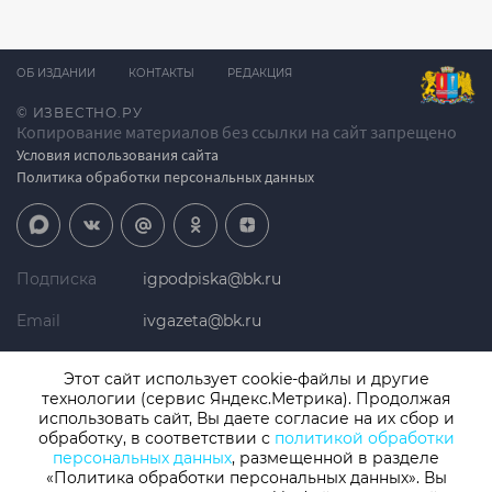
ОБ ИЗДАНИИ
КОНТАКТЫ
РЕДАКЦИЯ
© ИЗВЕСТНО.РУ
Копирование материалов без ссылки на сайт запрещено
Условия использования сайта
Политика обработки персональных данных
Подписка
igpodpiska@bk.ru
Email
ivgazeta@bk.ru
Реклама
igreklama@bk.ru
Этот сайт использует cookie-файлы и другие
технологии (сервис Яндекс.Метрика). Продолжая
Телефон
+7 (4932) 41-94-81
использовать сайт, Вы даете согласие на их сбор и
обработку, в соответствии с
политикой обработки
персональных данных
, размещенной в разделе
«Политика обработки персональных данных». Вы
СМИ: Izvestno.ru. Реестровая запись 08.11.2019 серия ЭЛ № ФС 77 -