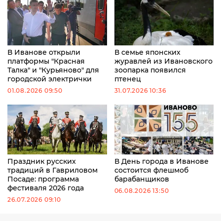
В Иванове открыли
В семье японских
платформы "Красная
журавлей из Ивановского
Талка" и "Курьяново" для
зоопарка появился
городской электрички
птенец
01.08.2026 09:50
31.07.2026 10:36
Праздник русских
В День города в Иванове
традиций в Гавриловом
состоится флешмоб
Посаде: программа
барабанщиков
фестиваля 2026 года
06.08.2026 13:50
26.07.2026 09:10