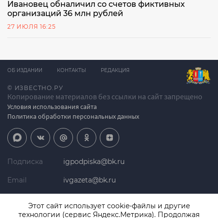
Ивановец обналичил со счетов фиктивных
организаций 36 млн рублей
27 ИЮЛЯ 16:25
ОБ ИЗДАНИИ
КОНТАКТЫ
РЕДАКЦИЯ
© ИЗВЕСТНО.РУ
Копирование материалов без ссылки на сайт запрещено
Условия использования сайта
Политика обработки персональных данных
Подписка
igpodpiska@bk.ru
Email
ivgazeta@bk.ru
Реклама
igreklama@bk.ru
Этот сайт использует cookie-файлы и другие
технологии (сервис Яндекс.Метрика). Продолжая
Телефон
+7 (4932) 41-94-81