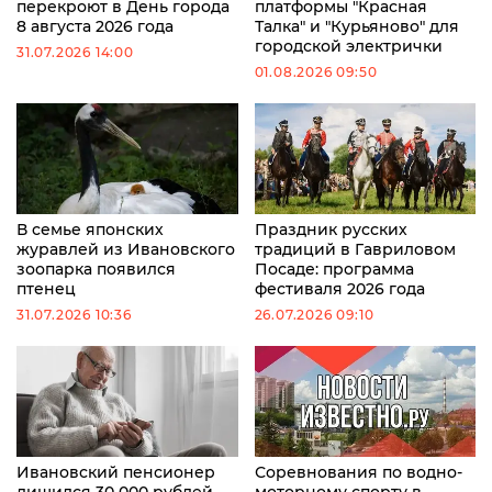
перекроют в День города
платформы "Красная
8 августа 2026 года
Талка" и "Курьяново" для
городской электрички
31.07.2026 14:00
01.08.2026 09:50
В семье японских
Праздник русских
журавлей из Ивановского
традиций в Гавриловом
зоопарка появился
Посаде: программа
птенец
фестиваля 2026 года
31.07.2026 10:36
26.07.2026 09:10
Ивановский пенсионер
Соревнования по водно-
лишился 30 000 рублей
моторному спорту в