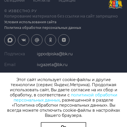
ОБ ИЗДАНИИ
КОНТАКТЫ
РЕДАКЦИЯ
© ИЗВЕСТНО.РУ
Копирование материалов без ссылки на сайт запрещено
Условия использования сайта
Политика обработки персональных данных
Подписка
igpodpiska@bk.ru
Email
ivgazeta@bk.ru
Реклама
igreklama@bk.ru
Этот сайт использует cookie-файлы и другие
технологии (сервис Яндекс.Метрика). Продолжая
Телефон
+7 (4932) 41-94-81
использовать сайт, Вы даете согласие на их сбор и
обработку, в соответствии с
политикой обработки
персональных данных
, размещенной в разделе
«Политика обработки персональных данных». Вы
СМИ: Izvestno.ru. Реестровая запись 08.11.2019 серия ЭЛ № ФС 77 -
77192, зарегистрировано Роскомнадзором
всегда можете отключить cookie-файлы в настройках
Вашего браузера.
Учредитель: БУ «Ивановские газеты». Главный редактор:
Кузьмичев А.Е.
Ок