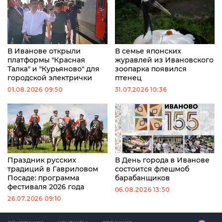
В Иванове открыли
В семье японских
платформы "Красная
журавлей из Ивановского
Талка" и "Курьяново" для
зоопарка появился
городской электрички
птенец
01.08.2026 09:50
31.07.2026 10:36
Праздник русских
В День города в Иванове
традиций в Гавриловом
состоится флешмоб
Посаде: программа
барабанщиков
фестиваля 2026 года
06.08.2026 13:50
26.07.2026 09:10