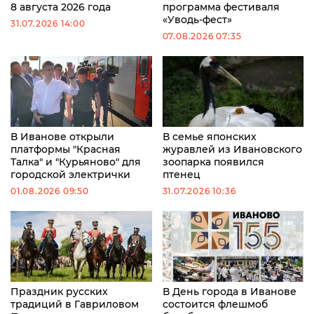
8 августа 2026 года
программа фестиваля
«Уводь-фест»
31.07.2026 14:00
07.08.2026 07:35
В Иванове открыли
В семье японских
платформы "Красная
журавлей из Ивановского
Талка" и "Курьяново" для
зоопарка появился
городской электрички
птенец
01.08.2026 09:50
31.07.2026 10:36
Праздник русских
В День города в Иванове
традиций в Гавриловом
состоится флешмоб