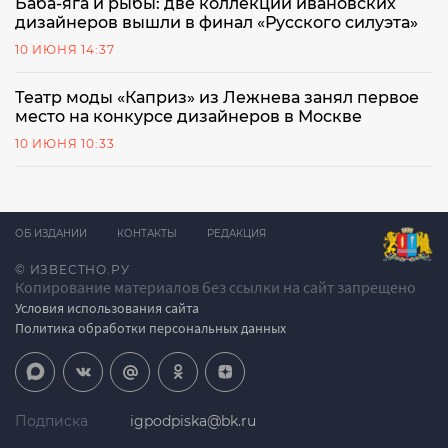
Баба-яга и рыбы: две коллекции ивановских
дизайнеров вышли в финал «Русского силуэта»
10 ИЮНЯ 14:37
Театр моды «Каприз» из Лежнева занял первое
место на конкурсе дизайнеров в Москве
10 ИЮНЯ 10:33
ОБ ИЗДАНИИ
КОНТАКТЫ
РЕДАКЦИЯ
© ИЗВЕСТНО.РУ
Копирование материалов без ссылки на сайт запрещено
Условия использования сайта
Политика обработки персональных данных
Подписка
igpodpiska@bk.ru