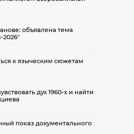
анове: объявлена тема
-2026"
ься к языческим сюжетам
вствовать дух 1960-х и найти
уциева
рный показ документального