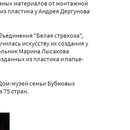
азных материалов от монтажной
 из пластика у Андрея Дергунова
бъединения "Белая стрекоза",
училась искусству их создания у
кольник Марина Лысакова
озданных из пластика и папье-
в Дом-музей семьи Бубновых
 75 стран.