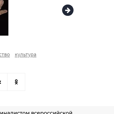
ство
культура
финалистом всероссийской