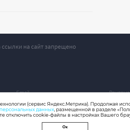
 ссылки на сайт запрещено
Email
Реклама
ivgazeta@bk.ru
igrekla
технологии (сервис Яндекс.Метрика). Продолжая испол
 персональных данных
, размещенной в разделе «Пол
019 серия ЭЛ № ФС 77 - 77192, зарегистрировано Роскомнадзором
е отключить cookie-файлы в настройках Вашего бра
 редактор: Кузьмичев А.Е.
Ок