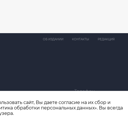
ОБ ИЗДАНИИ
КОНТАКТЫ
РЕДАКЦИЯ
Телефон
ma@bk.ru
+7 (4932) 41-94-81
ьзовать сайт, Вы даете согласие на их сбор и
итика обработки персональных данных». Вы всегда
узера.
Разработка сайта
thisislogic.ru