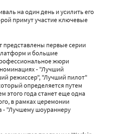
валь на один день и усилить его
орой примут участие ключевые
т представлены первые серии
платформ и большие
Профессиональное жюри
номинациях - "Лучший
ший режиссер", "Лучший пилот"
который определяется путем
м этого года станет еще одна
ого, в рамках церемонии
з - "Лучшему шоураннеру