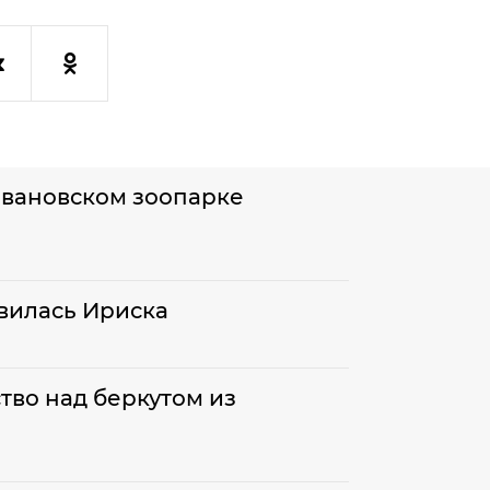
Ивановском зоопарке
вилась Ириска
тво над беркутом из