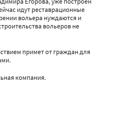
адимира Егорова, уже построен
ейчас идут реставрационные
ирении вольера нуждаются и
 строительства вольеров не
льствием примет от граждан для
ами.
ьная компания.