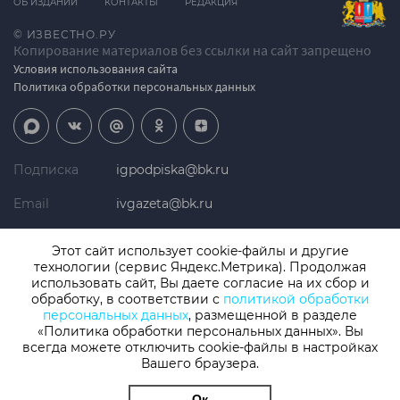
ОБ ИЗДАНИИ
КОНТАКТЫ
РЕДАКЦИЯ
© ИЗВЕСТНО.РУ
Копирование материалов без ссылки на сайт запрещено
Условия использования сайта
Политика обработки персональных данных
Подписка
igpodpiska@bk.ru
Email
ivgazeta@bk.ru
Реклама
igreklama@bk.ru
Этот сайт использует cookie-файлы и другие
технологии (сервис Яндекс.Метрика). Продолжая
Телефон
+7 (4932) 41-94-81
использовать сайт, Вы даете согласие на их сбор и
обработку, в соответствии с
политикой обработки
персональных данных
, размещенной в разделе
«Политика обработки персональных данных». Вы
СМИ: Izvestno.ru. Реестровая запись 08.11.2019 серия ЭЛ № ФС 77 -
77192, зарегистрировано Роскомнадзором
всегда можете отключить cookie-файлы в настройках
Вашего браузера.
Учредитель: БУ «Ивановские газеты». Главный редактор:
Кузьмичев А.Е.
Ок