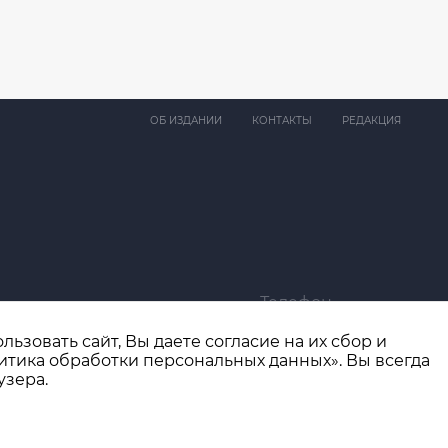
ОБ ИЗДАНИИ
КОНТАКТЫ
РЕДАКЦИЯ
Телефон
ma@bk.ru
+7 (4932) 41-94-81
ьзовать сайт, Вы даете согласие на их сбор и
итика обработки персональных данных». Вы всегда
узера.
Разработка сайта
thisislogic.ru