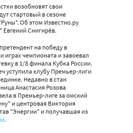
истки возобновят свои
дут стартовый в сезоне
Руны". Об этом Известно.ру
 Евгений Снигирёв.
претендент на победу в
ми играх чемпионата и завоевал
евку в 1/8 финала Кубка России.
реч уступила клубу Премьер-лиги
единке. Недавно в стан
ница Анастасия Розова
вела в Премьер-лиге за омский
уну" и центровая Виктория
тав "Энергии" и получавшая из
ии
.