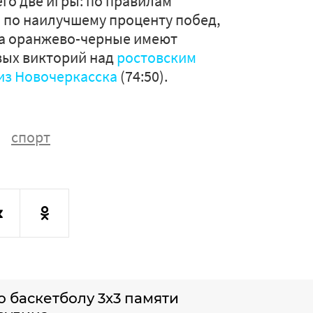
го две игры: по правилам
 по наилучшему проценту побед,
ока оранжево-черные имеют
вых викторий над
ростовским
из Новочеркасска
(74:50).
спорт
 баскетболу 3x3 памяти