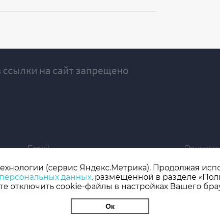
 ссылки на сайт запрещено
Email
Реклама
ivgazeta@bk.ru
igrekla
технологии (сервис Яндекс.Метрика). Продолжая испол
 персональных данных
, размещенной в разделе «Пол
019 серия ЭЛ № ФС 77 - 77192, зарегистрировано Роскомнадзором
е отключить cookie-файлы в настройках Вашего бра
 редактор: Кузьмичев А.Е.
Ок