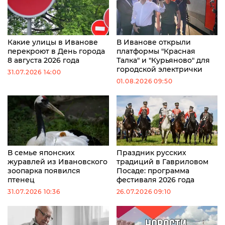
Какие улицы в Иванове
В Иванове открыли
перекроют в День города
платформы "Красная
8 августа 2026 года
Талка" и "Курьяново" для
городской электрички
31.07.2026 14:00
01.08.2026 09:50
В семье японских
Праздник русских
журавлей из Ивановского
традиций в Гавриловом
зоопарка появился
Посаде: программа
птенец
фестиваля 2026 года
31.07.2026 10:36
26.07.2026 09:10