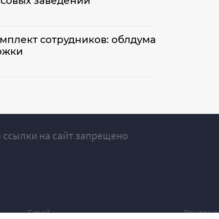
ссовых заведений
мплект сотрудников: облдума
ржки
 ссылки на сайт запрещено
Email
Реклама