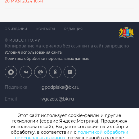
20 МАЯ 2024 10:41
ОБ ИЗДАНИИ
КОНТАКТЫ
РЕДАКЦИЯ
© ИЗВЕСТНО.РУ
Копирование материалов без ссылки на сайт запрещено
Условия использования сайта
Политика обработки персональных данных
Подписка
igpodpiska@bk.ru
Email
ivgazeta@bk.ru
Реклама
igreklama@bk.ru
Этот сайт использует cookie-файлы и другие
технологии (сервис Яндекс.Метрика). Продолжая
Телефон
+7 (4932) 41-94-81
использовать сайт, Вы даете согласие на их сбор и
обработку, в соответствии с
политикой обработки
персональных данных
, размещенной в разделе