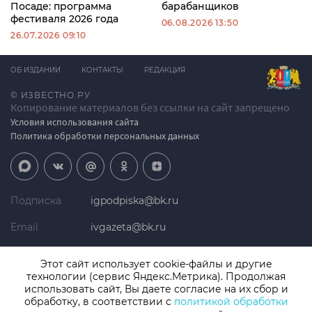
Посаде: программа
барабанщиков
фестиваля 2026 года
06.08.2026 13:50
26.07.2026 09:10
ОБ ИЗДАНИИ
КОНТАКТЫ
РЕДАКЦИЯ
© ИЗВЕСТНО.РУ
Копирование материалов без ссылки на сайт запрещено
Условия использования сайта
Политика обработки персональных данных
Подписка
igpodpiska@bk.ru
Email
ivgazeta@bk.ru
Реклама
igreklama@bk.ru
Этот сайт использует cookie-файлы и другие
технологии (сервис Яндекс.Метрика). Продолжая
Телефон
+7 (4932) 41-94-81
использовать сайт, Вы даете согласие на их сбор и
обработку, в соответствии с
политикой обработки