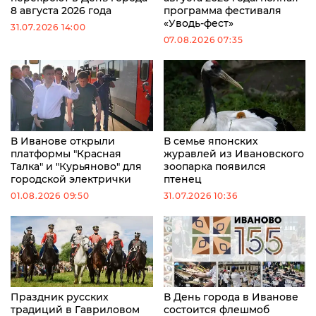
8 августа 2026 года
программа фестиваля
«Уводь-фест»
31.07.2026 14:00
07.08.2026 07:35
В Иванове открыли
В семье японских
платформы "Красная
журавлей из Ивановского
Талка" и "Курьяново" для
зоопарка появился
городской электрички
птенец
01.08.2026 09:50
31.07.2026 10:36
Праздник русских
В День города в Иванове
традиций в Гавриловом
состоится флешмоб