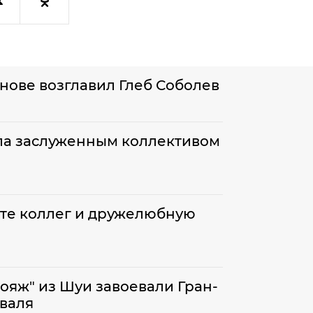
нове возглавил Глеб Соболев
ла заслуженным коллективом
оте коллег и дружелюбную
ояж" из Шуи завоевали Гран-
валя