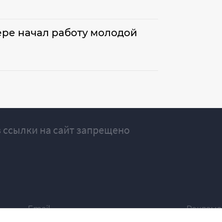
ре начал работу молодой
 ссылки на сайт запрещено
Email
Реклама
ivgazeta@bk.ru
igrekla