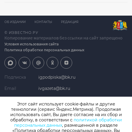
ОБ ИЗДАНИИ
КОНТАКТЫ
РЕДАКЦИЯ
© ИЗВЕСТНО.РУ
Копирование материалов без ссылки на сайт запрещено
Условия использования сайта
Политика обработки персональных данных
Подписка
igpodpiska@bk.ru
Email
ivgazeta@bk.ru
Реклама
igreklama@bk.ru
Этот сайт использует cookie-файлы и другие
технологии (сервис Яндекс.Метрика). Продолжая
Телефон
+7 (4932) 41-94-81
использовать сайт, Вы даете согласие на их сбор и
обработку, в соответствии с
политикой обработки
персональных данных
, размещенной в разделе
«Политика обработки персональных данных». Вы
СМИ: Izvestno.ru. Реестровая запись 08.11.2019 серия ЭЛ № ФС 77 -