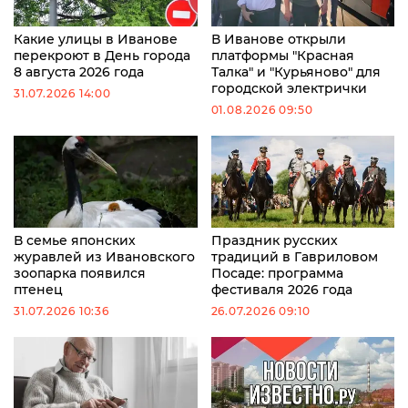
Какие улицы в Иванове
В Иванове открыли
перекроют в День города
платформы "Красная
8 августа 2026 года
Талка" и "Курьяново" для
городской электрички
31.07.2026 14:00
01.08.2026 09:50
В семье японских
Праздник русских
журавлей из Ивановского
традиций в Гавриловом
зоопарка появился
Посаде: программа
птенец
фестиваля 2026 года
31.07.2026 10:36
26.07.2026 09:10