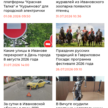
платформы "Красная
журавлей из Ивановского
Талка" и "Курьяново" для
зоопарка появился
городской электрички
птенец
01.08.2026 09:50
31.07.2026 10:36
Какие улицы в Иванове
Праздник русских
перекроют в День города
традиций в Гавриловом
8 августа 2026 года
Посаде: программа
фестиваля 2026 года
31.07.2026 14:00
26.07.2026 09:10
За сутки в Ивановской
В Вичуге осудили