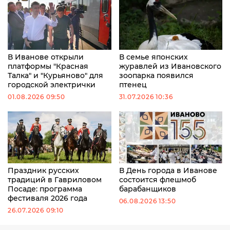
В Иванове открыли
В семье японских
платформы "Красная
журавлей из Ивановского
Талка" и "Курьяново" для
зоопарка появился
городской электрички
птенец
01.08.2026 09:50
31.07.2026 10:36
Праздник русских
В День города в Иванове
традиций в Гавриловом
состоится флешмоб
Посаде: программа
барабанщиков
фестиваля 2026 года
06.08.2026 13:50
26.07.2026 09:10