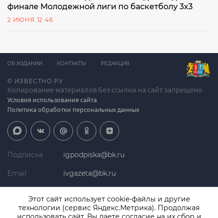
финале Молодежной лиги по баскетболу 3x3
2 ИЮНЯ 12:46
ОБ ИЗДАНИИ
КОНТАКТЫ
РЕДАКЦИЯ
© ИЗВЕСТНО.РУ
Копирование материалов без ссылки на сайт запрещено
Условия использования сайта
Политика обработки персональных данных
Подписка
igpodpiska@bk.ru
Email
ivgazeta@bk.ru
Реклама
igreklama@bk.ru
Этот сайт использует cookie-файлы и другие
технологии (сервис Яндекс.Метрика). Продолжая
Телефон
+7 (4932) 41-94-81
использовать сайт, Вы даете согласие на их сбор и