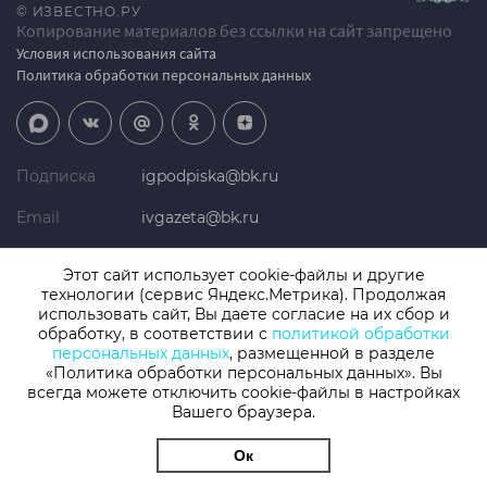
© ИЗВЕСТНО.РУ
Копирование материалов без ссылки на сайт запрещено
Условия использования сайта
Политика обработки персональных данных
Подписка
igpodpiska@bk.ru
Email
ivgazeta@bk.ru
Реклама
igreklama@bk.ru
Этот сайт использует cookie-файлы и другие
технологии (сервис Яндекс.Метрика). Продолжая
Телефон
+7 (4932) 41-94-81
использовать сайт, Вы даете согласие на их сбор и
обработку, в соответствии с
политикой обработки
персональных данных
, размещенной в разделе
«Политика обработки персональных данных». Вы
СМИ: Izvestno.ru. Реестровая запись 08.11.2019 серия ЭЛ № ФС 77 -
77192, зарегистрировано Роскомнадзором
всегда можете отключить cookie-файлы в настройках
Вашего браузера.
Учредитель: БУ «Ивановские газеты». Главный редактор:
Кузьмичев А.Е.
Ок
Разработка сайта
thisislogic.ru